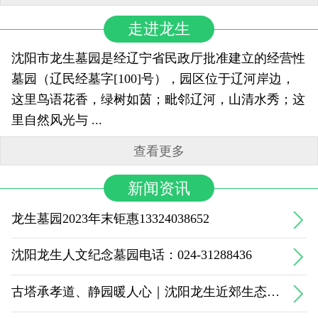
走进龙生
沈阳市龙生墓园是经辽宁省民政厅批准建立的经营性
墓园（辽民经墓字[100]号），园区位于辽河岸边，
这里鸟语花香，绿树如茵；毗邻辽河，山清水秀；这
里自然风光与 ...
查看更多
新闻资讯
龙生墓园2023年末钜惠13324038652
沈阳龙生人文纪念墓园电话：024-31288436
古塔承孝道、静园暖人心｜沈阳龙生近郊生态惠民温情标杆陵园