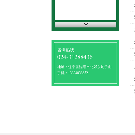
咨询热线
024-31288436
地址：辽宁省沈阳市北郊东蛇子山
手机：13324038652