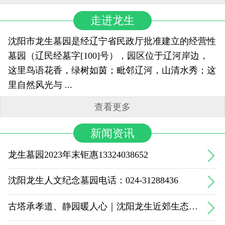
走进龙生
沈阳市龙生墓园是经辽宁省民政厅批准建立的经营性
墓园（辽民经墓字[100]号），园区位于辽河岸边，
这里鸟语花香，绿树如茵；毗邻辽河，山清水秀；这
里自然风光与 ...
查看更多
新闻资讯
龙生墓园2023年末钜惠13324038652
沈阳龙生人文纪念墓园电话：024-31288436
古塔承孝道、静园暖人心｜沈阳龙生近郊生态惠民温情标杆陵园